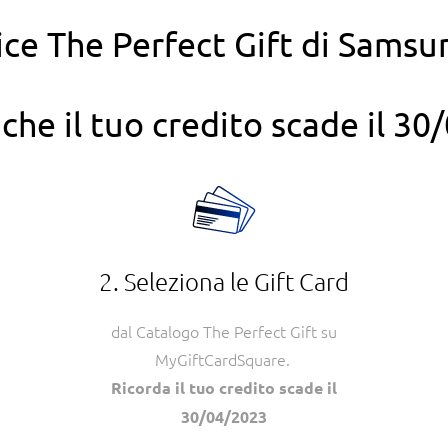
ce The Perfect Gift di Samsun
che il tuo credito scade il 3
2. Seleziona le Gift Card
dal Catalogo The Perfect Gift su
MyGiftCardSquare.
Ricorda il tuo credito scade il
30/04/2023