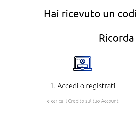
Hai ricevuto un codi
Ricorda 
1. Accedi o registrati
​e carica il Credito sul tuo Account